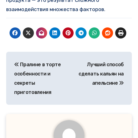
продукта — это результат сложного
взаимодействия множества факторов.
Навигация
Пралине в торте
Лучший способ
по
особенности и
сделать кальян на
записям
секреты
апельсине
приготовления